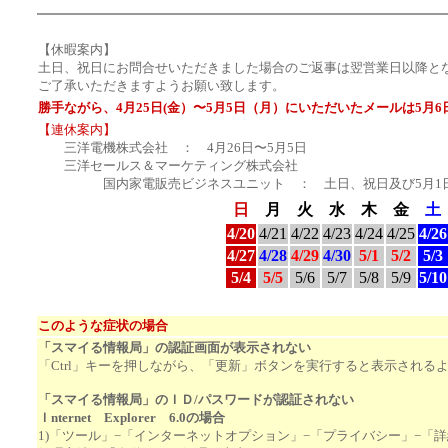
☆
☆
【休暇案内】
土日、祝日にお問合せいただきました場合のご返事は翌営業日以降と
ご了承いただきますようお願い致します。
勝手ながら、4月25日(金）〜5月5日（月）にいただいたメールは5月6
【連休案内】
三洋電機株式会社 ： 4月26日〜5月5日
三洋セールス＆マーケティング株式会社
国内家電販売ビジネスユニット ： 土日、祝日及び5月1日
日
月
火
水
木
金
土
4/20
4/21
4/22
4/23
4/24
4/25
4/26
4/27
4/28
4/29
4/30
5/1
5/2
5/3
5/4
5/5
5/6
5/7
5/8
5/9
5/10
☆
このような症状の場合
「スマイる情報局」の認証画面が表示されない
「Ctrl」キーを押しながら、「更新」ボタンを実行すると表示される
「スマイる情報局」のＩＤ/パスワードが認証されない
Ｉnternet Explorer 6.0の場合
1)「ツール」−「インターネットオプション」−「プライバシー」−「詳細設