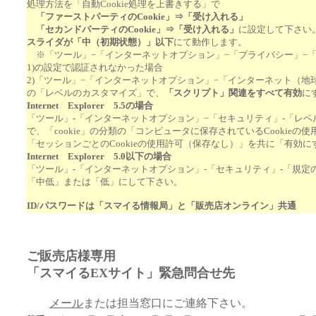
処理方法を「自動Cookie処理を上書きする」で
「ファーストパーティのCookie」⇒「受け入れる」
「セカンドパーティのCookie」⇒「受け入れる」
に設定して下さい
スライダが「中（初期状態）」以下
にて動作します。
※「ツール」−「インターネットオプション」−「プライバシー」−
1)の設定で認証されなかった場合
2)「ツール」−「インターネットオプション」−「インターネット（地
の「レベルのカスタマイズ」で、
「スクリプト」関連をすべて有効
に
Internet Explorer 5.5の場合
「ツール」-「インターネットオプション」−「セキュリティ」-「レ
で、「cookie」の分類の「コンピュータに保存されているCookieの
「セッションごとのCookieの使用許可（保存なし）」を共に「有効
Internet Explorer 5.0以下の場合
「ツール」-「インターネットオプション」-「セキュリティ」-「規定
「中低」または「低」にして下さい。
ID/パスワードは「スマイる情報局」と「販売店オンライン」共通
☆
☆
ご販売店様専用
「スマイるEXサイト」
緊急問合せ先
メール
または担当窓口にご連絡下さい。