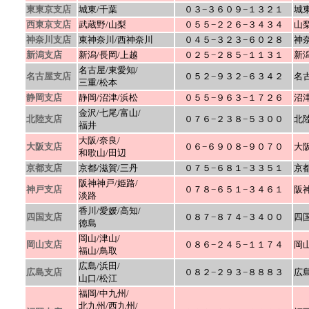
東東京支店
城東/千葉
０３−３６０９−１３２１
城
西東京支店
武蔵野/山梨
０５５−２２６−３４３４
山
神奈川支店
東神奈川/西神奈川
０４５−３２３−６０２８
神
新潟支店
新潟/長岡/上越
０２５−２８５−１１３１
新
名古屋/東愛知/
名古屋支店
０５２−９３２−６３４２
名
三重/
松本
静岡支店
静岡/沼津/浜松
０５５−９６３−１７２６
沼
金沢/七尾/富山/
北陸支店
０７６−２３８−５３００
北
福井
大阪/奈良/
大阪支店
０６−６９０８−９０７０
大
和歌山/田辺
京都支店
京都/滋賀/三丹
０７５−６８１−３３５１
京
阪神神戸/姫路/
神戸支店
０７８−６５１−３４６１
阪
淡路
香川/愛媛/高知/
四国支店
０８７−８７４−３４００
四
徳島
岡山/津山/
岡山支店
０８６−２４５−１１７４
岡
福山/鳥取
広島/浜田/
広島支店
０８２−２９３−８８８３
広
山口/松江
福岡/中九州/
北九州/西九州/