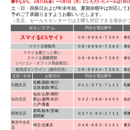
勝手ながら、4月25日(金）〜5月5日（月）にいただいたメールは5月6
土・日・祝祭日および年末年始、夏期休暇中は対応して
予めご了承賜りますようお願いいたします。
（支店、セールスセンターでは土曜も対応できる場合が
システム
問合せ電話番号
担当
スマイるEXサイト
０６−６９９４−７３６０
本
スマイる情報局
０６−６９９４−７３６０
本
スマイる屋どっと来い
スマイる屋購買部
０６−６９９４−７３６０
本
（パソコン・オフィス用品発注）
販売店オンライン（操作方法）
０６−６９９４−７３６０
本
支店／社名
お取引
SC
問合せ電話番号
札幌/函館/旭川/
札幌支店
０１１−２７１−７１１１
札
北見/釧路/帯広
仙台/山形/酒田/
仙台支店
郡山/
盛岡/水沢/
０２２−２８８−３４００
仙
八戸/青森
群馬/栃木/茨城/
関東支店
０２７３−６２−１７１１
関
西関東
東京中央支
埼玉/北東京
０４８−６６３−５１５１
東
店