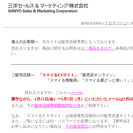
ＴＯＰページ
国内販売店様向け
に
☆
個人のお客様へ
当サイトは販売店様専用となっております。
恐れ入りますが、商品に関するお問合せは
「商品カタログ」
各商品の
い。
☆
☆
ご販売店様へ
「スマイるEXサイト」
「販売店オンライン」
「スマイる情報局」「スマイる屋どっと来い！」
恐れ入りますが、こちらへ
メール
勝手ながら、4月25日(金）〜5月5日（月）にいただいたメールは5月6
または、下の
販売店様専用緊急問合せ先
をご利用下さい。
なお、「スマイるＥＸサイト」は地域電気店様向けの販売支援サイト
また、ご覧になるにはID・パスワードが必要になります。【要申込】
お申し込みになりたい場合は、
下の担当窓口
にお問合せ下さい。